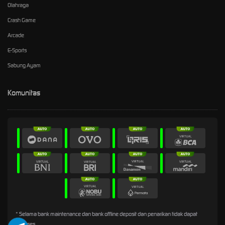
Olahraga
Crash Game
Arcade
E-Sports
Sabung Ayam
Komunitas
* Selama bank maintenance dan bank offline deposit dan penarikan tidak dapat
diproses