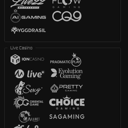
Live Casino