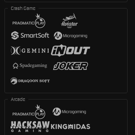
Crash Game
Arcade