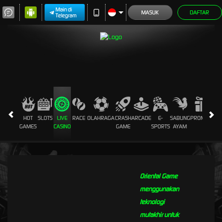
Main di
MASUK
DAFTAR
Telegram
HOT
SLOTS
LIVE
RACE
OLAHRAGA
CRASH
ARCADE
E-
SABUNG
PROMOSI
GAMES
CASINO
GAME
SPORTS
AYAM
Oriental Game
menggunakan
teknologi
mutakhir untuk