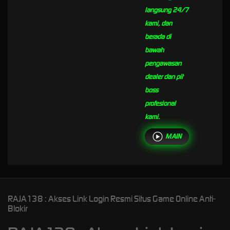
langsung 24/7
kami, dan
berada di
bawah
pengawasan
dealer dan pit
boss
profesional
kami.
MAIN
RAJA138 : Akses Link Login Resmi Situs Game Online Anti-
Blokir