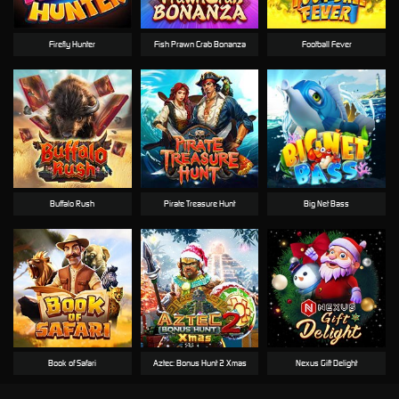
Firefly Hunter
Fish Prawn Crab Bonanza
Football Fever
Buffalo Rush
Pirate Treasure Hunt
Big Net Bass
Book of Safari
Aztec: Bonus Hunt 2 Xmas
Nexus Gift Delight