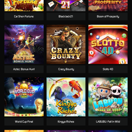
Cai Shen Fortune
BlackJack21
Boom of Prosperity
Aztec: Bonus Hunt
Crazy Bounty
Slotto 4D
World Cup Final
Kingyo Riches
LABUBU: Fall In Wild