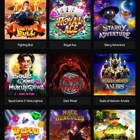
Fighting Bull
Royal Ace
Starry Adventure
Squid Game 2: Mukunghwa
Dark Ritual
Scale of Heaven: Anubis