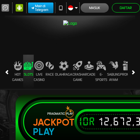
Main di
MASUK
DAFTAR
Telegram
HOT
SLOTS
LIVE
RACE
OLAHRAGA
CRASH
ARCADE
E-
SABUNG
PROMOSI
GAMES
CASINO
GAME
SPORTS
AYAM
IDR
12,672,
JACKPOT
PLAY