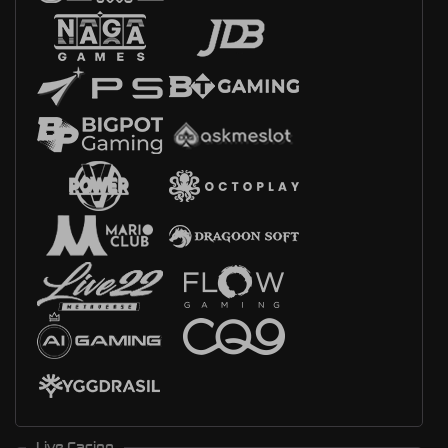
Live Casino