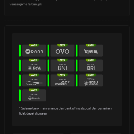
variasi game terbanyak
* Selama bank maintenance dan bank offline deposit dan penarikan
tidak dapat diproses