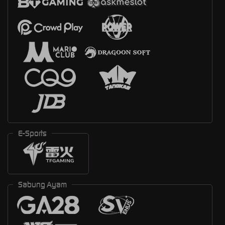
E-Sports
Sabung Ayam