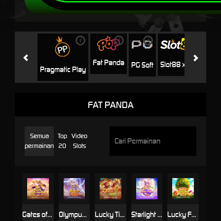
i
i
i
i
i
Facha
Fat Panda
Slot88 x PP
PG Soft
Pragmatic Play
FAT PANDA
Semua
Top
Video
permainan
20
Slots
Gates of Olympus POP
Olympus Wins
Lucky Tiger 1000
Starlight Wins
Lucky Fortune Tree