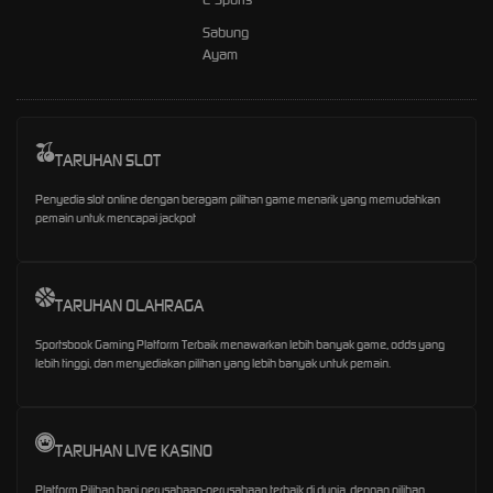
Sabung
Ayam
TARUHAN SLOT
Penyedia slot online dengan beragam pilihan game menarik yang memudahkan
pemain untuk mencapai jackpot
TARUHAN OLAHRAGA
Sportsbook Gaming Platform Terbaik menawarkan lebih banyak game, odds yang
lebih tinggi, dan menyediakan pilihan yang lebih banyak untuk pemain.
TARUHAN LIVE KASINO
Platform Pilihan bagi perusahaan-perusahaan terbaik di dunia, dengan pilihan